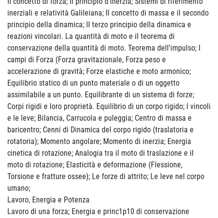
II concetto di forza; Il principio d'inerzia; Sistemi di riferimento
inerziali e relatività Galileiana; II concetto di massa e il secondo
principio della dinamica; II terzo principio della dinamica e
reazioni vincolari. La quantità di moto e il teorema di
conservazione della quantità di moto. Teorema dell'impulso; I
campi di Forza (Forza gravitazionale, Forza peso e
accelerazione di gravità; Forze elastiche e moto armonico;
Equilibrio statico di un punto materiale o di un oggetto
assimilabile a un punto. Equilibrante di un sistema di forze;
Corpi rigidi e loro proprietà. Equilibrio di un corpo rigido; I vincoli
e le leve; Bilancia, Carrucola e puleggia; Centro di massa e
baricentro; Cenni di Dinamica del corpo rigido (traslatoria e
rotatoria); Momento angolare; Momento di inerzia; Energia
cinetica di rotazione; Analogia tra il moto di traslazione e il
moto di rotazione; Elasticità e deformazione (Flessione,
Torsione e fratture ossee); Le forze di attrito; Le leve nel corpo
umano;
Lavoro, Energia e Potenza
Lavoro di una forza; Energia e princ1p10 di conservazione