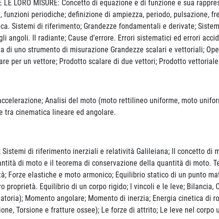
LORO MISURE: Concetto di equazione e di funzione e sua rappresent
, funzioni periodiche; definizione di ampiezza, periodo, pulsazione, f
ca. Sistemi di riferimento; Grandezze fondamentali e derivate; Sistemi 
 angoli. Il radiante; Cause d'errore. Errori sistematici ed errori acc
ta di uno strumento di misurazione Grandezze scalari e vettoriali; Oper
re per un vettore; Prodotto scalare di due vettori; Prodotto vettoria
accelerazione; Analisi del moto (moto rettilineo uniforme, moto unifo
ne tra cinematica lineare ed angolare.
; Sistemi di riferimento inerziali e relatività Galileiana; II concetto di
uantità di moto e il teorema di conservazione della quantità di moto. 
tà; Forze elastiche e moto armonico; Equilibrio statico di un punto ma
ro proprietà. Equilibrio di un corpo rigido; I vincoli e le leve; Bilanci
tatoria); Momento angolare; Momento di inerzia; Energia cinetica di rot
one, Torsione e fratture ossee); Le forze di attrito; Le leve nel corpo