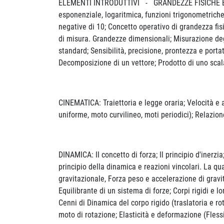
ELEMENTI INTRODUTTIVI - GRANDEZZE FISICHE E LE 
esponenziale, logaritmica, funzioni trigonometriche
negative di 10; Concetto operativo di grandezza fisi
di misura. Grandezze dimensionali; Misurazione degli
standard; Sensibilità, precisione, prontezza e porta
Decomposizione di un vettore; Prodotto di uno scala
CINEMATICA: Traiettoria e legge oraria; Velocità e 
uniforme, moto curvilineo, moti periodici); Relazio
DINAMICA: II concetto di forza; Il principio d'inerzia
principio della dinamica e reazioni vincolari. La q
gravitazionale, Forza peso e accelerazione di gravi
Equilibrante di un sistema di forze; Corpi rigidi e lo
Cenni di Dinamica del corpo rigido (traslatoria e ro
moto di rotazione; Elasticità e deformazione (Flessi