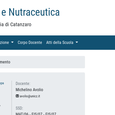
 e Nutraceutica
ia di Catanzaro
azione
(current)
Corpo Docente
(current)
Atti della Scuola
(current)
amento
mpa
Docente:
Michelino Avolio
avolio@unicz.it
,
SSD:
MAT/06 - FIS/07 - FIS/07