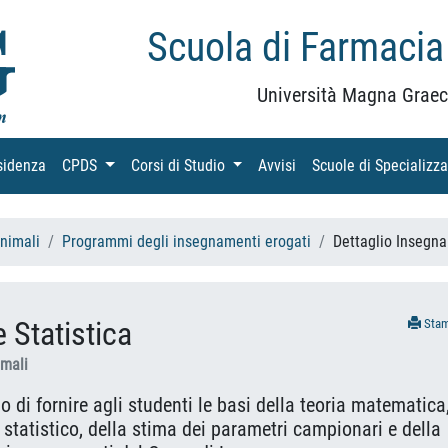
Scuola di Farmacia
Università Magna Graec
sidenza
(current)
CPDS
(current)
Corsi di Studio
(current)
Avvisi
(current)
Scuole di Specializz
Animali
Programmi degli insegnamenti erogati
Dettaglio Insegn
e Statistica
Sta
imali
lo di fornire agli studenti le basi della teoria matematica
statistico, della stima dei parametri campionari e della