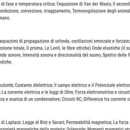
mi di fase e temperatura critica; l’equazione di Van der Waals; Il sec
onduzione, convezione, irraggiamento, Termoregolazione degli animali
umano.
zioni di propagazione di un’onda, oscillazioni smorzate e forzate; E
lessione totale, Il prisma, Le Lenti, le fibre ottiche) Onde elastiche (i
nde sonore, Intensità sonora e direzionalità del suono, Spettro delle
ediche.
mb; Costante dielettrica; Il campo elettrico e il Potenziale elettrosta
La corrente elettrica e le leggi di Ohm; Forza elettromotrice e circuit
rica e scarica di un condensatore; Circuiti RC; Differenza tra corrente
place; Legge di Biot e Savart; Permeabilità magnetica; La forza di 
roprietà magnetiche della materia; Solenoide; Momenti magnetici a