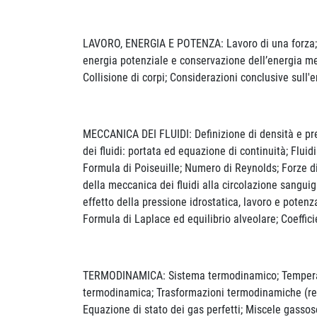
LAVORO, ENERGIA E POTENZA: Lavoro di una forza; En
energia potenziale e conservazione dell’energia mec
Collisione di corpi; Considerazioni conclusive sull'e
MECCANICA DEI FLUIDI: Definizione di densità e press
dei fluidi: portata ed equazione di continuità; Fluid
Formula di Poiseuille; Numero di Reynolds; Forze d
della meccanica dei fluidi alla circolazione sanguig
effetto della pressione idrostatica, lavoro e potenz
Formula di Laplace ed equilibrio alveolare; Coefficie
TERMODINAMICA: Sistema termodinamico; Temperatura
termodinamica; Trasformazioni termodinamiche (revers
Equazione di stato dei gas perfetti; Miscele gassose