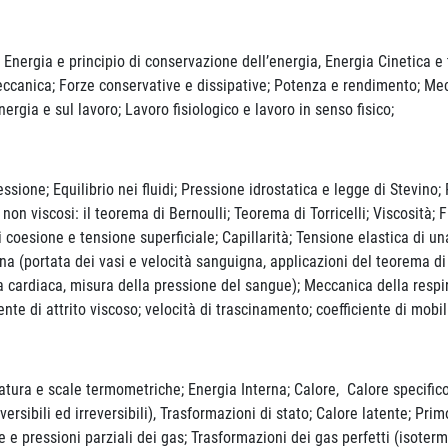
ergia e principio di conservazione dell’energia, Energia Cinetica e t
canica; Forze conservative e dissipative; Potenza e rendimento; Mecca
nergia e sul lavoro; Lavoro fisiologico e lavoro in senso fisico;
ione; Equilibrio nei fluidi; Pressione idrostatica e legge di Stevino; 
i non viscosi: il teorema di Bernoulli; Teorema di Torricelli; Viscosità;
i coesione e tensione superficiale; Capillarità; Tensione elastica di 
na (portata dei vasi e velocità sanguigna, applicazioni del teorema di 
a cardiaca, misura della pressione del sangue); Meccanica della respira
nte di attrito viscoso; velocità di trascinamento; coefficiente di mobil
 e scale termometriche; Energia Interna; Calore, Calore specifico e
ibili ed irreversibili), Trasformazioni di stato; Calore latente; Primo
 e pressioni parziali dei gas; Trasformazioni dei gas perfetti (isoterm