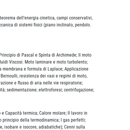
eorema dell’energia cinetica, campi conservativi,
nica di sistemi fisici (piano inclinato, pendolo.
Principio di Pascal e Spinta di Archimede; Il moto
 Fluidi Viscosi: Moto laminare e moto turbolento;
una membrana e formula di Laplace; Applicazione
Bernoulli, resistenza dei vasi e regimi di moto,
zione e flusso di aria nelle vie respiratorie;
ità; sedimentazione; elettroforesi; centrifugazione;
 Capacità termica; Calore molare; Il lavoro in
 principio della termodinamica; I gas perfetti;
e, isobare e isocore, adiabatiche); Cenni sulla