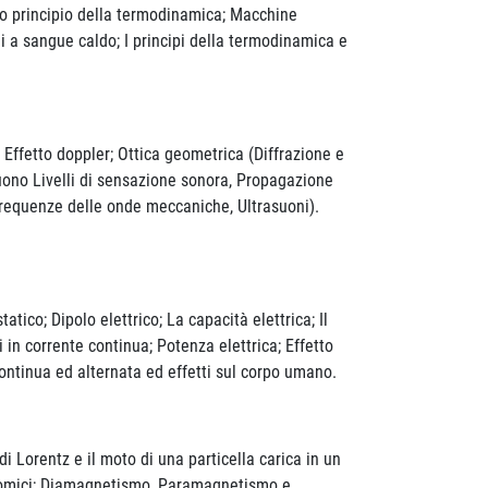
ondo principio della termodinamica; Macchine
 a sangue caldo; I principi della termodinamica e
ffetto doppler; Ottica geometrica (Diffrazione e
l suono Livelli di sensazione sonora, Propagazione
 frequenze delle onde meccaniche, Ultrasuoni).
tico; Dipolo elettrico; La capacità elettrica; Il
i in corrente continua; Potenza elettrica; Effetto
 continua ed alternata ed effetti sul corpo umano.
Lorentz e il moto di una particella carica in un
tomici; Diamagnetismo, Paramagnetismo e