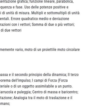
azione grafica; funzione lineare, parabolica,
requenza e fase. Uso delle potenze positive e
di unità di misura. Multipli e sottomultipli di unità
identali. Errore quadratico medio e deviazione
azioni con i vettori; Somma di due o più vettori;
le di due vettori
rmemente vario, moto di un proiettile moto circolare
 massa e il secondo principio della dinamica; II terzo
Teorema dell’impulso; I campi di Forza (Forza
teriale o di un oggetto assimilabile a un punto.
a, Carrucola e puleggia; Centro di massa e baricentro;
azione; Analogia tra il moto di traslazione e il
 umano;