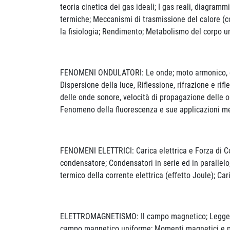
teoria cinetica dei gas ideali; I gas reali, diagram
termiche; Meccanismi di trasmissione del calore (c
la fisiologia; Rendimento; Metabolismo del corpo 
FENOMENI ONDULATORI: Le onde; moto armonico, equa
Dispersione della luce, Riflessione, rifrazione e rif
delle onde sonore, velocità di propagazione delle o
Fenomeno della fluorescenza e sue applicazioni m
FENOMENI ELETTRICI: Carica elettrica e Forza di Coulo
condensatore; Condensatori in serie ed in parallelo; 
termico della corrente elettrica (effetto Joule); Ca
ELETTROMAGNETISMO: Il campo magnetico; Legge di La
campo magnetico uniforme; Momenti magnetici e p