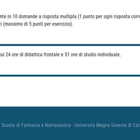
tente in 10 domande a risposta multipla (1 punto per ogni risposta corr
i (massimo di 5 punti per esercizio).
i 24 ore di didattica frontale e 51 ore di studio individuale.
 Scuola di Farmacia e Nutraceutica - Università Magna Graecia di Ca