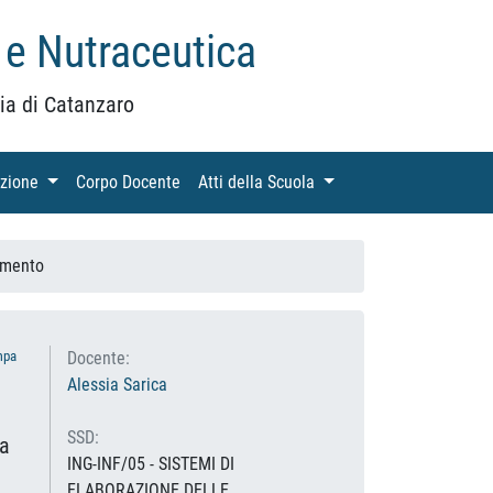
 e Nutraceutica
ia di Catanzaro
azione
(current)
Corpo Docente
(current)
Atti della Scuola
(current)
amento
mpa
Docente:
Alessia Sarica
SSD:
za
ING-INF/05 - SISTEMI DI
ELABORAZIONE DELLE