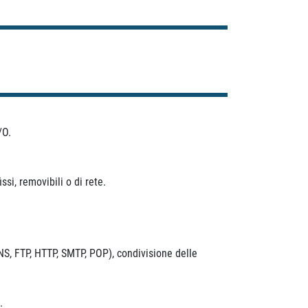
/O.
si, removibili o di rete.
(DNS, FTP, HTTP, SMTP, POP), condivisione delle
.