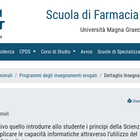
Scuola di Farmacia
Università Magna Graec
sidenza
(current)
CPDS
(current)
Corsi di Studio
(current)
Avvisi
(current)
Scuole di Specializz
Animali
Programmi degli insegnamenti erogati
Dettaglio Insegn
Sta
imali
ivo quello introdurre allo studente i principi della Scien
plicare le capacità informatiche attraverso l'utilizzo del