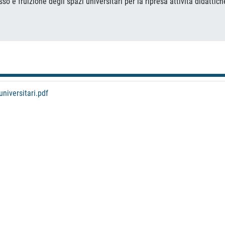
sso e fruizione degli spazi universitari per la ripresa attività didattich
niversitari.pdf