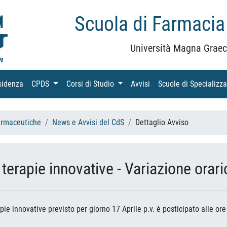
Scuola di Farmacia
Università Magna Graec
sidenza
(current)
CPDS
(current)
Corsi di Studio
(current)
Avvisi
(current)
Scuole di Specializz
armaceutiche
News e Avvisi del CdS
Dettaglio Avviso
erapie innovative - Variazione orari
e innovative previsto per giorno 17 Aprile p.v. è posticipato alle ore